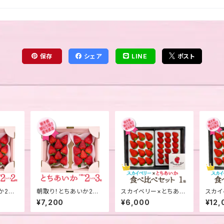
保存
シェア
LINE
ポスト
か2パ
朝取り！とちあいか2パ
スカイベリー×とちあい
スカイ
ック入 3箱
か食べ比べセット 1箱
か食べ
¥7,200
¥6,000
¥12,