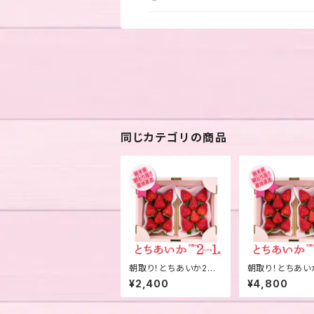
同じカテゴリの商品
朝取り！とちあいか2パ
朝取り！とちあい
ック入 1箱
ック入 2箱
¥2,400
¥4,800