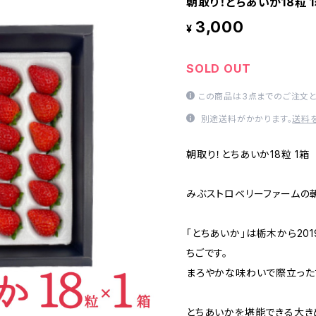
朝取り！とちあいか18粒 
3,000
¥
SOLD OUT
この商品は3点までのご注文と
別途送料がかかります。
送料
朝取り！とちあいか18粒 1箱
みぶストロベリーファームの
「とちあいか」は栃木から20
ちごです。
まろやかな味わいで際立った
とちあいかを堪能できる大き